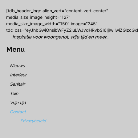
[tdb_header_logo align_vert="content-vert-center"
media_size_image_height="127"
media_size_image_width="150" image="245"
tdc_css="eyJhbGwiOnsibWFyZ2luLWJvdHRvbSI6IjIwIiwiZGlzcGxh
Inspiratie voor woongenot, vrije tijd en meer...
Menu
Nieuws
Interieur
Sanitair
Tuin
Vrije tijd
Contact
Privacybeleid