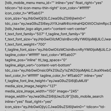
[tdb_mobile_menu menu_id="" inline="yes" float_right="yes"
tdicon="td-icon-menu-thin-right" icon_color="#ffffff"
icon_color_h="#f5ab07"
icon_size="eyJhbGwiOjI3LCJwaG9uZSI6IjIwIn0="
tdc_css="eyJwaG9uZSI6eyJtYXJnaW4tcmlnaHQiOiItOCIsImRpc3
[tdb_header_logo align_vert="content-vert-center"
f_text_font_family="507" f_tagline_font_family="9"
f_text_font_size="eyJhbGwiOiIzMCIsInBvcnRyYWl0IjoiMjUiLCJwa
f_text_font_weight="700"
f_tagline_font_size="eyJhbGwiOiIzMCIsInBvcnRyYWl0IjoiMjUiLCJ
tagline_color="#ffffff" text_color="#f5ab07"
tagline_pos="inline" ttl_tag_space="0"
tagline_align_vert="content-vert-bottom"
tdc_css="eyJhbGwiOnsicGFkZGluZy1sZWZ0IjoiMjAiLCJkaXNwbGF
text_color_h="#ffffff" tagline_color_h="#f5ab07" inline="yes"
f_tagline_font_line_height="eyJwaG9uZSI6IjEuMiJ9"
media_size_image_height="127"
media_size_image_width="150" image="245"
image_width="eyJwaG9uZSI6IjUwJSJ9"][tdb_mobile_search
inline="yes" float_right="yes"
icon_size="eyJhbGwiOjIyLCJwaG9uZSI6IjIwIn0=" tdicon="td-