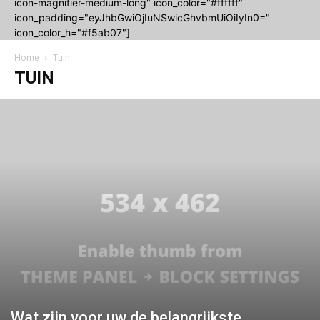
icon-magnifier-medium-long" icon_color="#ffffff"
icon_padding="eyJhbGwiOjIuNSwicGhvbmUiOiIyIn0="
icon_color_h="#f5ab07"]
Home
Tuin
TUIN
Wat zijn voor uw de belangrijkste