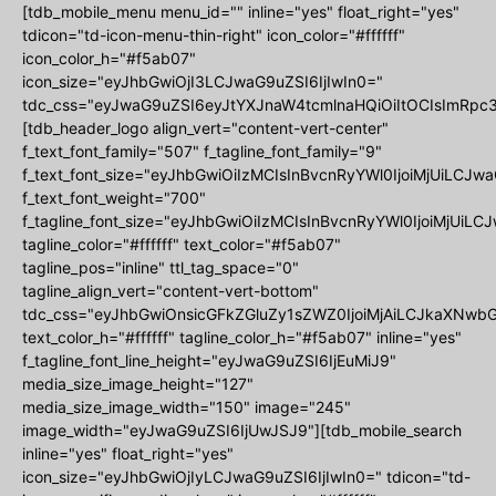
[tdb_mobile_menu menu_id="" inline="yes" float_right="yes"
tdicon="td-icon-menu-thin-right" icon_color="#ffffff"
icon_color_h="#f5ab07"
icon_size="eyJhbGwiOjI3LCJwaG9uZSI6IjIwIn0="
tdc_css="eyJwaG9uZSI6eyJtYXJnaW4tcmlnaHQiOiItOCIsImRpc3
[tdb_header_logo align_vert="content-vert-center"
f_text_font_family="507" f_tagline_font_family="9"
f_text_font_size="eyJhbGwiOiIzMCIsInBvcnRyYWl0IjoiMjUiLCJwa
f_text_font_weight="700"
f_tagline_font_size="eyJhbGwiOiIzMCIsInBvcnRyYWl0IjoiMjUiLCJ
tagline_color="#ffffff" text_color="#f5ab07"
tagline_pos="inline" ttl_tag_space="0"
tagline_align_vert="content-vert-bottom"
tdc_css="eyJhbGwiOnsicGFkZGluZy1sZWZ0IjoiMjAiLCJkaXNwbGF
text_color_h="#ffffff" tagline_color_h="#f5ab07" inline="yes"
f_tagline_font_line_height="eyJwaG9uZSI6IjEuMiJ9"
media_size_image_height="127"
media_size_image_width="150" image="245"
image_width="eyJwaG9uZSI6IjUwJSJ9"][tdb_mobile_search
inline="yes" float_right="yes"
icon_size="eyJhbGwiOjIyLCJwaG9uZSI6IjIwIn0=" tdicon="td-