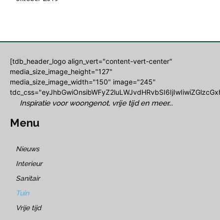
[tdb_header_logo align_vert="content-vert-center"
media_size_image_height="127"
media_size_image_width="150" image="245"
tdc_css="eyJhbGwiOnsibWFyZ2luLWJvdHRvbSI6IjIwIiwiZGlzcGxh
Inspiratie voor woongenot, vrije tijd en meer...
Menu
Nieuws
Interieur
Sanitair
Tuin
Vrije tijd