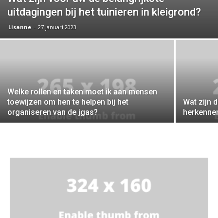
uitdagingen bij het tuinieren in kleigrond?
Lisanne
-
27 januari 2023
Welke rollen en taken moet ik aan mensen
toewijzen om hen te helpen bij het
Wat zijn 
organiseren van de jgas?
herkennen