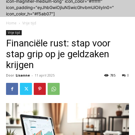
icon-magnifier-medium-long" icon_color="#ffffff"
icon_padding="eyJhbGwiOjIuNSwicGhvbmUiOiIyIn0="
icon_color_h="#f5ab07"]
Home
Vrije tijd
Vrije tijd
Financiële rust: stap voor
stap grip op je geldzaken
krijgen
Door
Lisanne
-
11 april 2025
785
0