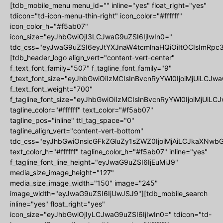
[tdb_mobile_menu menu_id="" inline="yes" float_right="yes"
tdicon="td-icon-menu-thin-right" icon_color="#ffffff"
icon_color_h="#f5ab07"
icon_size="eyJhbGwiOjI3LCJwaG9uZSI6IjIwIn0="
tdc_css="eyJwaG9uZSI6eyJtYXJnaW4tcmlnaHQiOiItOCIsImRpc3
[tdb_header_logo align_vert="content-vert-center"
f_text_font_family="507" f_tagline_font_family="9"
f_text_font_size="eyJhbGwiOiIzMCIsInBvcnRyYWl0IjoiMjUiLCJwa
f_text_font_weight="700"
f_tagline_font_size="eyJhbGwiOiIzMCIsInBvcnRyYWl0IjoiMjUiLCJ
tagline_color="#ffffff" text_color="#f5ab07"
tagline_pos="inline" ttl_tag_space="0"
tagline_align_vert="content-vert-bottom"
tdc_css="eyJhbGwiOnsicGFkZGluZy1sZWZ0IjoiMjAiLCJkaXNwbGF
text_color_h="#ffffff" tagline_color_h="#f5ab07" inline="yes"
f_tagline_font_line_height="eyJwaG9uZSI6IjEuMiJ9"
media_size_image_height="127"
media_size_image_width="150" image="245"
image_width="eyJwaG9uZSI6IjUwJSJ9"][tdb_mobile_search
inline="yes" float_right="yes"
icon_size="eyJhbGwiOjIyLCJwaG9uZSI6IjIwIn0=" tdicon="td-