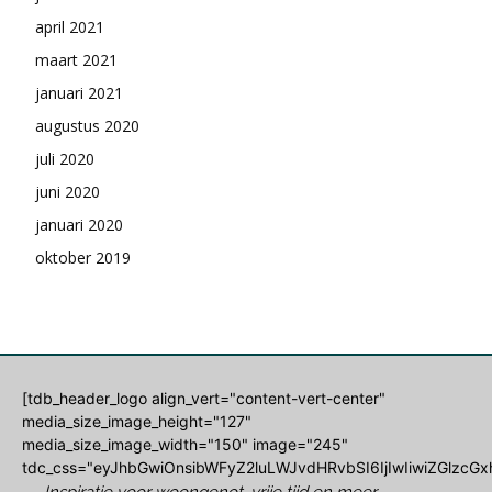
april 2021
maart 2021
januari 2021
augustus 2020
juli 2020
juni 2020
januari 2020
oktober 2019
[tdb_header_logo align_vert="content-vert-center"
media_size_image_height="127"
media_size_image_width="150" image="245"
tdc_css="eyJhbGwiOnsibWFyZ2luLWJvdHRvbSI6IjIwIiwiZGlzcGxh
Inspiratie voor woongenot, vrije tijd en meer...