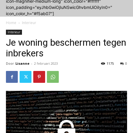
icon-magnifier-medium-long" icon_color="#ffffff"
icon_padding="eyJhbGwiOjIuNSwicGhvbmUiOiIyIn0="
icon_color_h="#f5ab07"]
Home
Interieur
Interieur
Je woning beschermen tegen
inbrekers
Door
Lisanne
-
2 februari 2023
1175
0