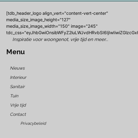
[tdb_header_logo align_vert="content-vert-center"
media_size_image_height="127"
media_size_image_width="150" image="245"
tdc_css="eyJhbGwiOnsibWFyZ2luLWJvdHRvbSI6IjIwIiwiZGlzcGxh
Inspiratie voor woongenot, vrije tijd en meer...
Menu
Nieuws
Interieur
Sanitair
Tuin
Vrije tijd
Contact
Privacybeleid