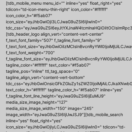
[tdb_mobile_menu menu_id="" inline="yes" float_right="yes"
tdicon="td-icon-menu-thin-right" icon_color="#ffffff"
icon_color_h="#f5ab07"
icon_size="eyJhbGwiOjI3LCJwaG9uZSI6IjIwIn0="
tdc_css="eyJwaG9uZSI6eyJtYXJnaW4tcmlnaHQiOiItOCIsImRpc3
[tdb_header_logo align_vert="content-vert-center"
f_text_font_family="507" f_tagline_font_family="9"
f_text_font_size="eyJhbGwiOiIzMCIsInBvcnRyYWl0IjoiMjUiLCJwa
f_text_font_weight="700"
f_tagline_font_size="eyJhbGwiOiIzMCIsInBvcnRyYWl0IjoiMjUiLCJ
tagline_color="#ffffff" text_color="#f5ab07"
tagline_pos="inline" ttl_tag_space="0"
tagline_align_vert="content-vert-bottom"
tdc_css="eyJhbGwiOnsicGFkZGluZy1sZWZ0IjoiMjAiLCJkaXNwbGF
text_color_h="#ffffff" tagline_color_h="#f5ab07" inline="yes"
f_tagline_font_line_height="eyJwaG9uZSI6IjEuMiJ9"
media_size_image_height="127"
media_size_image_width="150" image="245"
image_width="eyJwaG9uZSI6IjUwJSJ9"][tdb_mobile_search
inline="yes" float_right="yes"
icon_size="eyJhbGwiOjIyLCJwaG9uZSI6IjIwIn0=" tdicon="td-