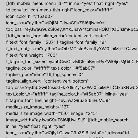
[tdb_mobile_menu menu_id="" inline="yes" float_right="yes"
tdicon="td-icon-menu-thin-right" icon_color="#ffffff"
icon_color_h="#f5ab07"
icon_size="eyJhbGwiOjI3LCJwaG9uZSI6IjIwIn0="
tdc_css="eyJwaG9uZSI6eyJtYXJnaW4tcmlnaHQiOiItOCIsImRpc3
[tdb_header_logo align_vert="content-vert-center"
f_text_font_family="507" f_tagline_font_family="9"
f_text_font_size="eyJhbGwiOiIzMCIsInBvcnRyYWl0IjoiMjUiLCJwa
f_text_font_weight="700"
f_tagline_font_size="eyJhbGwiOiIzMCIsInBvcnRyYWl0IjoiMjUiLCJ
tagline_color="#ffffff" text_color="#f5ab07"
tagline_pos="inline" ttl_tag_space="0"
tagline_align_vert="content-vert-bottom"
tdc_css="eyJhbGwiOnsicGFkZGluZy1sZWZ0IjoiMjAiLCJkaXNwbGF
text_color_h="#ffffff" tagline_color_h="#f5ab07" inline="yes"
f_tagline_font_line_height="eyJwaG9uZSI6IjEuMiJ9"
media_size_image_height="127"
media_size_image_width="150" image="245"
image_width="eyJwaG9uZSI6IjUwJSJ9"][tdb_mobile_search
inline="yes" float_right="yes"
icon_size="eyJhbGwiOjIyLCJwaG9uZSI6IjIwIn0=" tdicon="td-