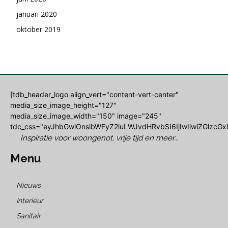
januari 2020
oktober 2019
[tdb_header_logo align_vert="content-vert-center"
media_size_image_height="127"
media_size_image_width="150" image="245"
tdc_css="eyJhbGwiOnsibWFyZ2luLWJvdHRvbSI6IjIwIiwiZGlzcGxh
Inspiratie voor woongenot, vrije tijd en meer...
Menu
Nieuws
Interieur
Sanitair